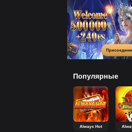
Присоедини
Популярные
Always Hot
Alwa