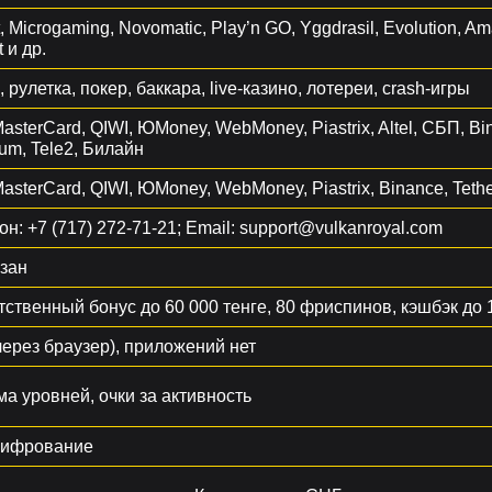
, Microgaming, Novomatic, Play’n GO, Yggdrasil, Evolution, Am
t и др.
 рулетка, покер, баккара, live-казино, лотереи, crash-игры
MasterCard, QIWI, ЮMoney, WebMoney, Piastrix, Altel, СБП, Bina
um, Tele2, Билайн
MasterCard, QIWI, ЮMoney, WebMoney, Piastrix, Binance, Tether
н: +7 (717) 272-71-21; Email:
support@vulkanroyal.com
азан
ственный бонус до 60 000 тенге, 80 фриспинов, кэшбэк до
через браузер), приложений нет
а уровней, очки за активность
ифрование