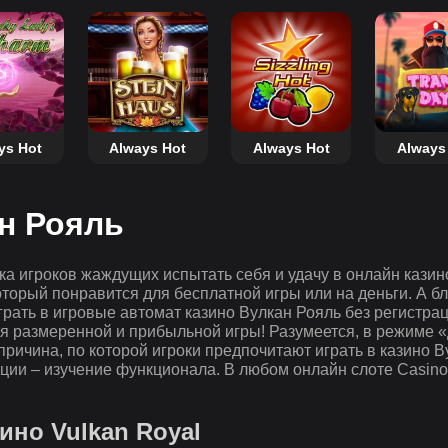
ys Hot
Always Hot
Always Hot
Always
н Рояль
ка игроков жаждущих испытать себя и удачу в онлайн казин
оторый понравится для бесплатной игры или на деньги. А бл
грать в игровые автомат казино Вулкан Рояль без регистра
для размеренной и прибыльной игры! Разумеется, в режиме
причина, по которой игроки предпочитают играть в казино В
ации – изучение функционала. В любом онлайн слоте Casino
ино Vulkan Royal