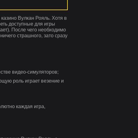
 казино Вулкан Рояль. Хотя в
реть доступные для игры
тает). После чего необходимо
ничего страшного, зато сразу
естве видео-симуляторов;
ющую роль играет везение и
олютно каждая игра,