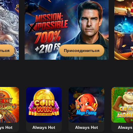
ться
Присоединиться
ys Hot
Always Hot
Always Hot
Always