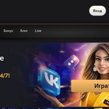
Вход
Бонус
Блог
Live
Игра