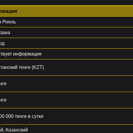
рмация
н Рояль
азана
од
ствует информация
танский тенге (KZT)
нге
нге
00 000 тенге в сутки
й, Казахский