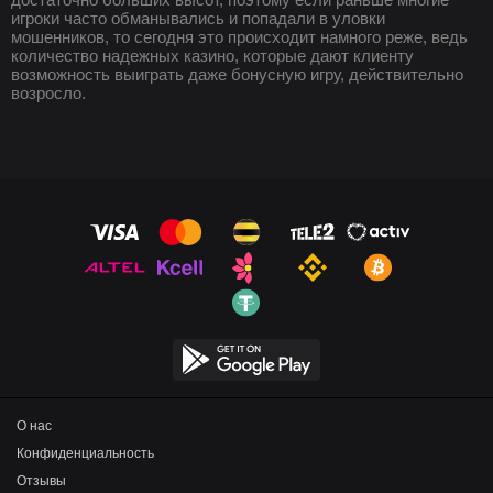
игроки часто обманывались и попадали в уловки
мошенников, то сегодня это происходит намного реже, ведь
количество надежных казино, которые дают клиенту
возможность выиграть даже бонусную игру, действительно
возросло.
О нас
Конфиденциальность
Отзывы