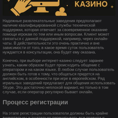
Надежные развлекательные заведения предполагают
наличие квалифицированной службы технической
поддержки, которая отвечает за своевременное оказание
помощи игрокам по тем или иным вопросам. Клиент может
связаться с данной поддержкой, например, через онлайн-
чаты. В действительности это очень практично и вне
зависимости от того, в какое время суток пользователь
нуждается в консультации, она будет ему оказана.
Конечно, при выборе интернет-казино следует заранее
узнать, каким образом будет происходить общение с
оператором и на каком языке. В любом случае пользователь
должен быть готов к тому, что общаться придется на
английском, в особенности при игре в европейском. Ряд
игральных заведений предлагают для общения использовать
Skype. Это достаточно неплохой вариант, но только в том
случае, если оператор регулярно бывает онлайн.
Процесс регистрации
На этапе регистрации пользователи должны быть крайне
внимательны и тщательно перечитывать все правила и